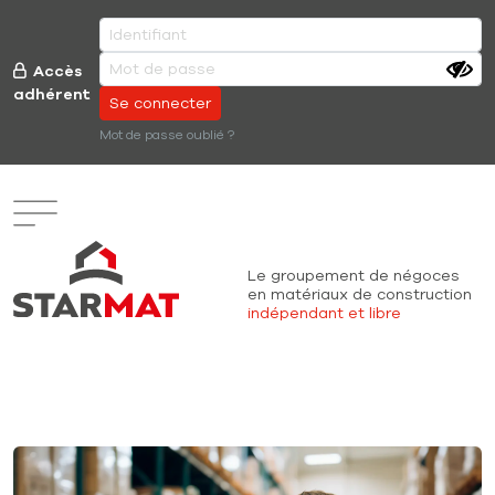
Aller au contenu principal
Accès
adhérent
Mot de passe oublié ?
Le groupement de négoces
en matériaux
de construction
indépendant et libre
Recherche (à venir)