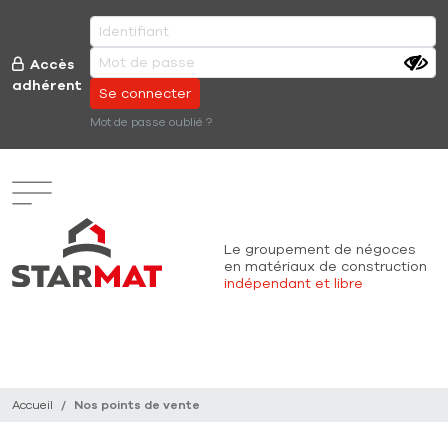
Aller au contenu principal
Accès
adhérent
Mot de passe oublié ?
Le groupement de négoces
en matériaux
de construction
indépendant et libre
Recherche (à venir)
Accueil
Nos points de vente