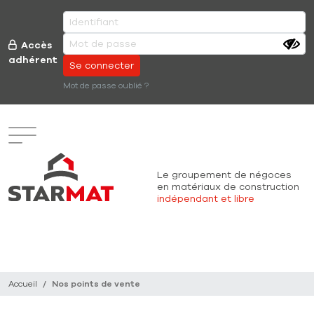
Aller au contenu principal
Accès
adhérent
Mot de passe oublié ?
Le groupement de négoces
en matériaux
de construction
indépendant et libre
Recherche (à venir)
Accueil
Nos points de vente